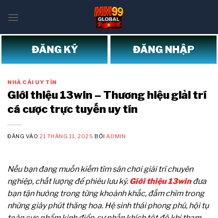
Bỏ
qua
nội
dung
ĐĂNG KÝ
ĐĂNG NHẬP
NHÀ CÁI UY TÍN
Giới thiệu 13win – Thương hiệu giải trí
cá cược trực tuyến uy tín
ĐĂNG VÀO
21 THÁNG 11, 2025
BỞI
ADMIN
Nếu bạn đang muốn kiếm tìm sân chơi giải trí chuyên
nghiệp, chất lượng để phiêu lưu ký.
Giới thiệu 13win
đưa
bạn tận hưởng trong từng khoảnh khắc, đắm chìm trong
những giây phút thăng hoa. Hệ sinh thái phong phú, hội tụ
toàn cực phẩm kinh điển, sự phấn khích tột độ khi tham