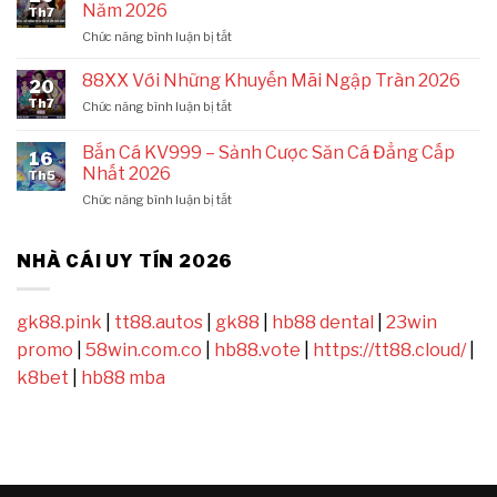
Trách
Giản
Năm 2026
Th7
Nhiệm
Để
ở
Chức năng bình luận bị tắt
KV999
Giải
97WIN
–
Trí
Gs
Những
88XX Với Những Khuyến Mãi Ngập Tràn 2026
Mọi
20
–
Quy
Lúc
Th7
ở
Chức năng bình luận bị tắt
Vài
Định
Mọi
88XX
Thông
Hỗ
Nơi
Với
Tin
Bắn Cá KV999 – Sảnh Cược Săn Cá Đẳng Cấp
Trợ
16
Những
Cơ
Nhất 2026
Tân
Th5
Khuyến
Bản
Thủ
ở
Chức năng bình luận bị tắt
Mãi
Về
Bắn
Ngập
Sân
Cá
Tràn
Chơi
KV999
2026
NHÀ CÁI UY TÍN 2026
Năm
–
2026
Sảnh
Cược
gk88.pink
|
tt88.autos
|
gk88
|
hb88 dental
|
23win
Săn
promo
|
58win.com.co
|
hb88.vote
|
https://tt88.cloud/
|
Cá
Đẳng
k8bet
|
hb88 mba
Cấp
Nhất
2026