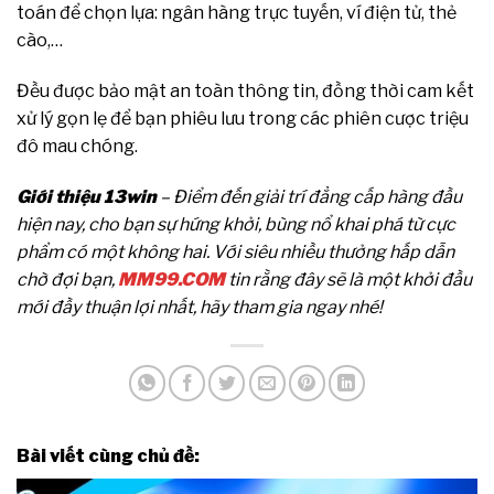
toán để chọn lựa: ngân hàng trực tuyến, ví điện tử, thẻ
cào,…
Đều được bảo mật an toàn thông tin, đồng thời cam kết
xử lý gọn lẹ để bạn phiêu lưu trong các phiên cược triệu
đô mau chóng.
Giới thiệu 13win
– Điểm đến giải trí đẳng cấp hàng đầu
hiện nay, cho bạn sự hứng khởi, bùng nổ khai phá từ cực
phẩm có một không hai. Với siêu nhiều thưởng hấp dẫn
chờ đợi bạn,
MM99.COM
tin rằng đây sẽ là một khởi đầu
mới đầy thuận lợi nhất, hãy tham gia ngay nhé!
Bài viết cùng chủ đề: