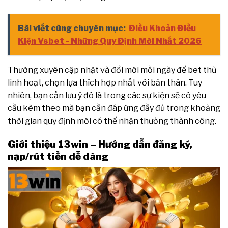
Bài viết cùng chuyên mục:
Điều Khoản Điều
Kiện Vsbet - Những Quy Định Mới Nhất 2026
Thường xuyên cập nhật và đổi mới mỗi ngày để bet thủ
linh hoạt, chọn lựa thích hợp nhất với bản thân. Tuy
nhiên, bạn cần lưu ý đó là trong các sự kiện sẽ có yêu
cầu kèm theo mà bạn cần đáp ứng đầy đủ trong khoảng
thời gian quy định mới có thể nhận thưởng thành công.
Giới thiệu 13win – Hướng dẫn đăng ký,
nạp/rút tiền dễ dàng