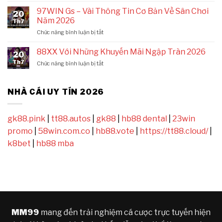
Bước
Lý
Có
Đơn
97WIN Gs – Vài Thông Tin Cơ Bản Về Sân Chơi
Tưởng
20
Trách
Giản
Năm 2026
Th7
Nhiệm
Để
ở
Chức năng bình luận bị tắt
KV999
Giải
97WIN
–
Trí
Gs
Những
88XX Với Những Khuyến Mãi Ngập Tràn 2026
Mọi
20
–
Quy
Lúc
Th7
ở
Chức năng bình luận bị tắt
Vài
Định
Mọi
88XX
Thông
Hỗ
Nơi
Với
Tin
Trợ
Những
NHÀ CÁI UY TÍN 2026
Cơ
Tân
Khuyến
Bản
Thủ
Mãi
Về
Ngập
Sân
gk88.pink
|
tt88.autos
|
gk88
|
hb88 dental
|
23win
Tràn
Chơi
promo
|
58win.com.co
|
hb88.vote
|
https://tt88.cloud/
|
2026
Năm
2026
k8bet
|
hb88 mba
MM99
mang đến trải nghiệm cá cược trực tuyến hiện