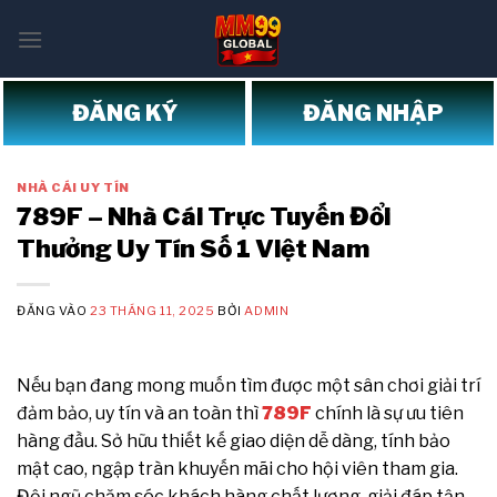
Bỏ
qua
nội
dung
ĐĂNG KÝ
ĐĂNG NHẬP
NHÀ CÁI UY TÍN
789F – Nhà Cái Trực Tuyến Đổi
Thưởng Uy Tín Số 1 Việt Nam
ĐĂNG VÀO
23 THÁNG 11, 2025
BỞI
ADMIN
Nếu bạn đang mong muốn tìm được một sân chơi giải trí
đảm bảo, uy tín và an toàn thì
789F
chính là sự ưu tiên
hàng đầu. Sở hữu thiết kế giao diện dễ dàng, tính bảo
mật cao, ngập tràn khuyến mãi cho hội viên tham gia.
Đội ngũ chăm sóc khách hàng chất lượng, giải đáp tận