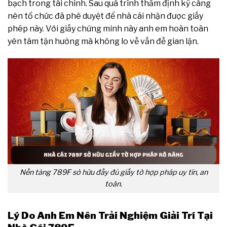
bạch trong tài chính. Sau quá trình thẩm định kỹ càng
nên tổ chức đã phê duyệt để nhà cái nhận được giấy
phép này. Với giấy chứng minh này anh em hoàn toàn
yên tâm tận hưởng mà không lo về vấn đề gian lận.
Nền tảng 789F sở hữu đầy đủ giấy tờ hợp pháp uy tín, an
toàn.
Lý Do Anh Em Nên Trải Nghiệm Giải Trí Tại