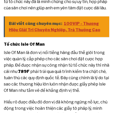
từ tổ chức này đã là minh chứng cho sự uy tín, hợp pháp
của sân chơi nên giúp anh em yên tâm đặt cược dài lâu.
Bài viết cùng chuyên mục:
100VIP - Thương
Hiệu Giải Trí Chuyên Nghiệp, Trả Thưởng Cao
Tổ chức Isle Of Man
Isle Of Man là đơn vị nổi tiếng hàng đầu thế giới trong
việc quản lý, cấp phép cho các sân chơi đặt cược hợp
pháp. Để được nhận sự công nhận từ tổ chức này thì nhà
cái như
789F
phải trải qua quá trình kiểm tra chặt chẽ,
tuân thủ các quy định quốc tế. Đây cũng chính là lý do tại
sao các thương hiệu lớn luôn nhận được giấy phép Isle
Of Man như tấm vé để khẳng định vị thế.
Hiểu rõ được điều đó đơn vị đã không ngừng nỗ lực, chủ
động trong việc hoàn thiện các giấy tờ pháp lý, minh