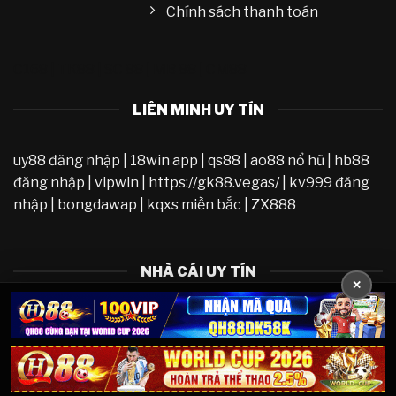
Chính sách thanh toán
C168
|
TK88
|
SC 88
|
MB 88
|
CM88
LIÊN MINH UY TÍN
uy88 đăng nhập
|
18win app
|
qs88
|
ao88 nổ hũ
|
hb88
đăng nhập
|
vipwin
|
https://gk88.vegas/
|
kv999 đăng
nhập
|
bongdawap
|
kqxs miền bắc
|
ZX888
NHÀ CÁI UY TÍN
✕