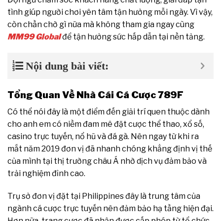
tình giúp người chơi yên tâm tận hưởng mỗi ngày. Vì vậy,
còn chần chờ gì nữa mà không tham gia ngay cùng
MM99 Global
để tận hưởng sức hấp dẫn tại nền tảng.
Nội dung bài viết:
Tổng Quan Về Nhà Cái Cá Cược 789F
Có thể nói đây là một điểm đến giải trí quen thuộc dành
cho anh em có niềm đam mê đặt cược thể thao, xổ số,
casino trực tuyến, nổ hũ và đá gà. Nên ngay từ khi ra
mắt năm 2019 đơn vị đã nhanh chóng khẳng định vị thế
của mình tại thị trường châu Á nhờ dịch vụ đảm bảo và
trải nghiệm đỉnh cao.
Trụ sở đơn vị đặt tại Philippines đây là trung tâm của
ngành cá cược trực tuyến nên đảm bảo hạ tầng hiện đại.
Hơn nữa, trang cược đã nhận được cấp phép từ tổ chức