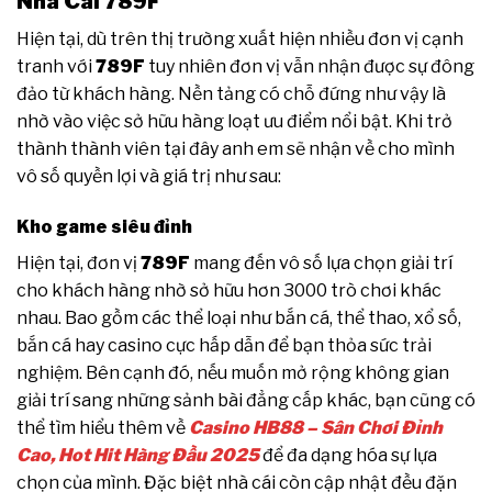
Nhà Cái 789F
Hiện tại, dù trên thị trường xuất hiện nhiều đơn vị cạnh
tranh với
789F
tuy nhiên đơn vị vẫn nhận được sự đông
đảo từ khách hàng. Nền tảng có chỗ đứng như vậy là
nhờ vào việc sở hữu hàng loạt ưu điểm nổi bật. Khi trở
thành thành viên tại đây anh em sẽ nhận về cho mình
vô số quyền lợi và giá trị như sau:
Kho game siêu đỉnh
Hiện tại, đơn vị
789F
mang đến vô số lựa chọn giải trí
cho khách hàng nhờ sở hữu hơn 3000 trò chơi khác
nhau. Bao gồm các thể loại như bắn cá, thể thao, xổ số,
bắn cá hay casino cực hấp dẫn để bạn thỏa sức trải
nghiệm. Bên cạnh đó, nếu muốn mở rộng không gian
giải trí sang những sảnh bài đẳng cấp khác, bạn cũng có
thể tìm hiểu thêm về
Casino HB88 – Sân Chơi Đỉnh
Cao, Hot Hit Hàng Đầu 2025
để đa dạng hóa sự lựa
chọn của mình. Đặc biệt nhà cái còn cập nhật đều đặn