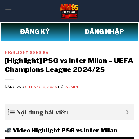
Bỏ
qua
nội
dung
ĐĂNG KÝ
ĐĂNG NHẬP
HIGHLIGHT BÓNG ĐÁ
[Highlight] PSG vs Inter Milan – UEFA
Champions League 2024/25
ĐĂNG VÀO
6 THÁNG 8, 2025
BỞI
ADMIN
Nội dung bài viết:
Video Highlight PSG vs Inter Milan