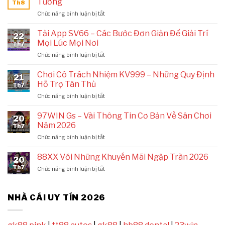
Tưởng
Th8
ở
Chức năng bình luận bị tắt
11UU
–
Tải App SV66 – Các Bước Đơn Giản Để Giải Trí
22
Hệ
Mọi Lúc Mọi Nơi
Th7
Sinh
ở
Chức năng bình luận bị tắt
Thái
Tải
Cá
App
Cược
Chơi Có Trách Nhiệm KV999 – Những Quy Định
21
SV66
Thượng
Hỗ Trợ Tân Thủ
Th7
–
Lưu
ở
Chức năng bình luận bị tắt
Các
Và
Chơi
Bước
Lý
Có
Đơn
97WIN Gs – Vài Thông Tin Cơ Bản Về Sân Chơi
Tưởng
20
Trách
Giản
Năm 2026
Th7
Nhiệm
Để
ở
Chức năng bình luận bị tắt
KV999
Giải
97WIN
–
Trí
Gs
Những
88XX Với Những Khuyến Mãi Ngập Tràn 2026
Mọi
20
–
Quy
Lúc
Th7
ở
Chức năng bình luận bị tắt
Vài
Định
Mọi
88XX
Thông
Hỗ
Nơi
Với
Tin
Trợ
Những
NHÀ CÁI UY TÍN 2026
Cơ
Tân
Khuyến
Bản
Thủ
Mãi
Về
Ngập
Sân