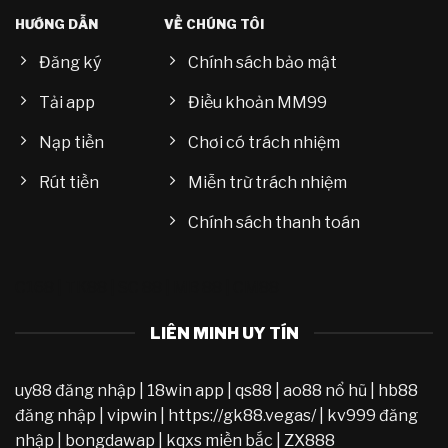
HƯỚNG DẪN
VỀ CHÚNG TÔI
Đăng ký
Chính sách bảo mật
Tải app
Điều khoản MM99
Nạp tiền
Chơi có trách nhiệm
Rút tiền
Miễn trừ trách nhiệm
Chính sách thanh toán
C168
|
TK88
|
SC 88
|
MB 88
|
CM88
LIÊN MINH UY TÍN
uy88 đăng nhập
|
18win app
|
qs88
|
ao88 nổ hũ
|
hb88
đăng nhập
|
vipwin
|
https://gk88.vegas/
|
kv999 đăng
nhập
|
bongdawap
|
kqxs miền bắc
|
ZX888