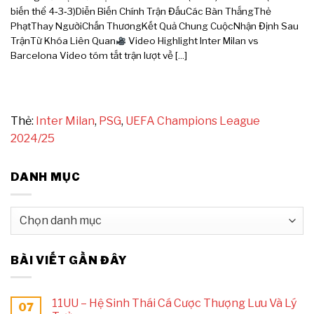
biến thể 4‑3‑3)Diễn Biến Chính Trận ĐấuCác Bàn ThắngThẻ
PhạtThay NgườiChấn ThươngKết Quả Chung CuộcNhận Định Sau
TrậnTừ Khóa Liên Quan
Video Highlight Inter Milan vs
Barcelona Video tóm tắt trận lượt về [...]
Thẻ:
Inter Milan
,
PSG
,
UEFA Champions League
2024/25
DANH MỤC
Danh
mục
BÀI VIẾT GẦN ĐÂY
11UU – Hệ Sinh Thái Cá Cược Thượng Lưu Và Lý
07