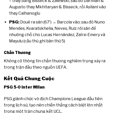
– thay bằng Bisseck & Zalewski, sau đó Darmian &
Augusto thay Mkhitaryan & Bisseck, rồi Asllani vào
thay Calhanoglu
PSG:
Doué ra sân (67′) → Barcola vào; sau đó Nuno
Mendes, Kvaratskhelia, Neves, Ruiz rời sân để
nhường chỗ cho Lucas Hernández, Zaïre‑Emery và
Mayulu (cầu thủ ghi bàn thứ 5)
Chấn Thương
Không có thông tin chấn thương nghiêm trọng xảy ra
trong trận đấu theo nguồn UEFA.
Kết Quả Chung Cuộc
PSG 5‑0 Inter Milan
PSG giành chức vô địch Champions League đầu tiên
trong lịch sử, tạo nên chiến thắng cách biệt lớn nhất
trong một trận chung kết UCL.