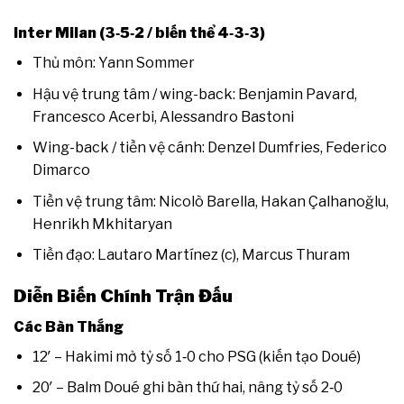
Inter Milan (3‑5‑2 / biến thể 4‑3‑3)
Thủ môn: Yann Sommer
Hậu vệ trung tâm / wing-back: Benjamin Pavard,
Francesco Acerbi, Alessandro Bastoni
Wing-back / tiền vệ cánh: Denzel Dumfries, Federico
Dimarco
Tiền vệ trung tâm: Nicolò Barella, Hakan Çalhanoğlu,
Henrikh Mkhitaryan
Tiền đạo: Lautaro Martínez (c), Marcus Thuram
Diễn Biến Chính Trận Đấu
Các Bàn Thắng
12′ – Hakimi mở tỷ số 1‑0 cho PSG (kiến tạo Doué)
20′ – Balm Doué ghi bàn thứ hai, nâng tỷ số 2‑0