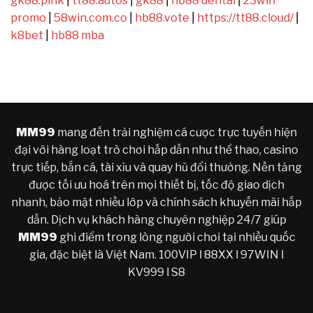
gk88.pink
|
tt88.autos
|
gk88
|
hb88 dental
|
23win
Tràn
Chơi
promo
|
58win.com.co
|
hb88.vote
|
https://tt88.cloud/
|
2026
Năm
2026
k8bet
|
hb88 mba
MM99
mang đến trải nghiệm cá cược trực tuyến hiện
đại với hàng loạt trò chơi hấp dẫn như thể thao, casino
trực tiếp, bắn cá, tài xỉu và quay hũ đổi thưởng. Nền tảng
được tối ưu hoá trên mọi thiết bị, tốc độ giao dịch
nhanh, bảo mật nhiều lớp và chính sách khuyến mãi hấp
dẫn. Dịch vụ khách hàng chuyên nghiệp 24/7 giúp
MM99
ghi điểm trong lòng người chơi tại nhiều quốc
gia, đặc biệt là Việt Nam.
100VIP
l
88XX
l
97WIN
l
KV999
l
S8