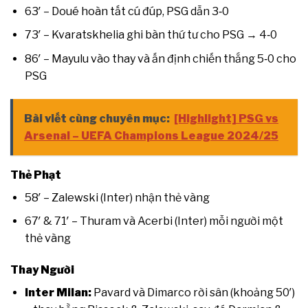
63′ – Doué hoàn tất cú đúp, PSG dẫn 3‑0
73′ – Kvaratskhelia ghi bàn thứ tư cho PSG → 4‑0
86′ – Mayulu vào thay và ấn định chiến thắng 5‑0 cho
PSG
Bài viết cùng chuyên mục:
[Highlight] PSG vs
Arsenal – UEFA Champions League 2024/25
Thẻ Phạt
58′ – Zalewski (Inter) nhận thẻ vàng
67′ & 71′ – Thuram và Acerbi (Inter) mỗi người một
thẻ vàng
Thay Người
Inter Milan:
Pavard và Dimarco rời sân (khoảng 50′)