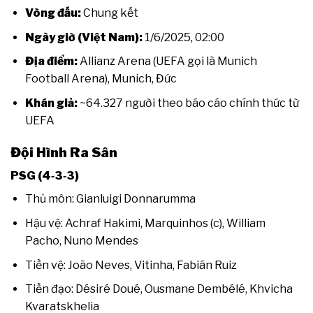
Vòng đấu:
Chung kết
Ngày giờ (Việt Nam):
1/6/2025, 02:00
Địa điểm:
Allianz Arena (UEFA gọi là Munich
Football Arena), Munich, Đức
Khán giả:
~64.327 người theo báo cáo chính thức từ
UEFA
Đội Hình Ra Sân
PSG (4‑3‑3)
Thủ môn: Gianluigi Donnarumma
Hậu vệ: Achraf Hakimi, Marquinhos (c), William
Pacho, Nuno Mendes
Tiền vệ: João Neves, Vitinha, Fabián Ruiz
Tiền đạo: Désiré Doué, Ousmane Dembélé, Khvicha
Kvaratskhelia